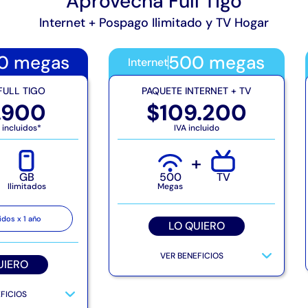
Aprovecha Full Tigo
la actualización ni descarga de estas.
• Más información, condiciones y
Internet + Pospago Ilimitado y TV Hogar
restricciones
0 megas
500 megas
Internet
FULL TIGO
PAQUETE INTERNET + TV
.900
$109.200
incluidos*
IVA incluido
+
GB
500
TV
Ilimitados
Megas
idos x 1 año
LO QUIERO
VER BENEFICIOS
UIERO
FICIOS
Internet