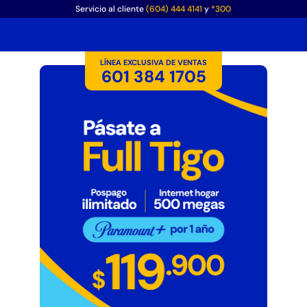
Servicio al cliente
(604) 444 4141
y
*300
LÍNEA EXCLUSIVA DE VENTAS
601 384 1705
ORTABILIDAD
GB
00
ncluido
hatsapp
caban
O
S