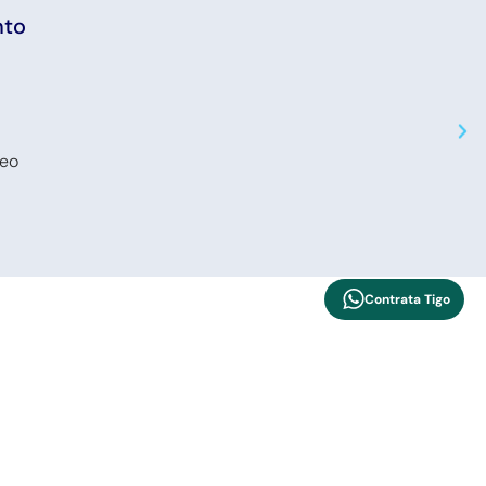
nto
deo
Contrata Tigo